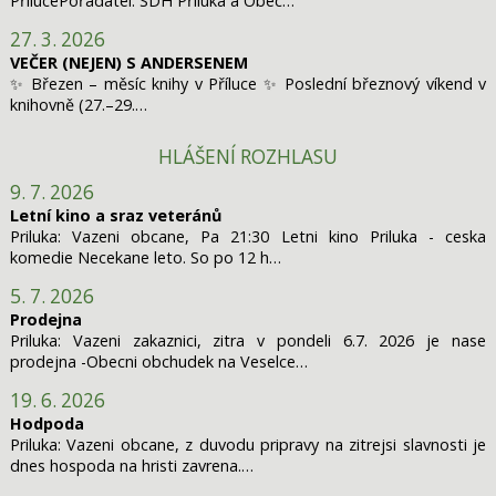
PřílucePořadatel: SDH Příluka a Obec…
27. 3. 2026
VEČER (NEJEN) S ANDERSENEM
✨ Březen – měsíc knihy v Příluce ✨ Poslední březnový víkend v
knihovně (27.–29.…
HLÁŠENÍ ROZHLASU
9. 7. 2026
Letní kino a sraz veteránů
Priluka: Vazeni obcane, Pa 21:30 Letni kino Priluka - ceska
komedie Necekane leto. So po 12 h…
5. 7. 2026
Prodejna
Priluka: Vazeni zakaznici, zitra v pondeli 6.7. 2026 je nase
prodejna -Obecni obchudek na Veselce…
19. 6. 2026
Hodpoda
Priluka: Vazeni obcane, z duvodu pripravy na zitrejsi slavnosti je
dnes hospoda na hristi zavrena.…