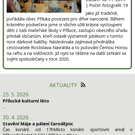
| Počet fotografií: 19
Jako již tradičně,
pořádála obec Příluka posezení pro dříve narozené. Během
krásného podvečera jsme si všichni užili krásné vystoupení
dětí z naší mateřské školy v Příluce, zastupci obecního úřadu
předali občanům, kteří oslavili významné jubileum v tomto
roce dárkové balíčky. Následovala zajímavá přednáška
cestovatele Rostislava Navrátila a to putování Černou Horou
na raftu a na sněžnicích. Již nyní se těšíme na další setkání se
svými spoluobčany v roce 2020.
AKTUALITY
25. 5. 2026
Přílucké kulturní léto
…
30. 4. 2026
Stavění Máje a pálení čarodějnic
Čas konání: od 17hMísto konání: sportovní areál v