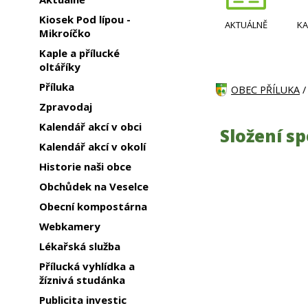
Kiosek Pod lípou -
AKTUÁLNĚ
KA
Mikroíčko
Kaple a přílucké
oltáříky
Příluka
OBEC PŘÍLUKA
Zpravodaj
Kalendář akcí v obci
Složení s
Kalendář akcí v okolí
Historie naši obce
Obchůdek na Veselce
Obecní kompostárna
Webkamery
Lékařská služba
Přílucká vyhlídka a
žíznivá studánka
Publicita investic