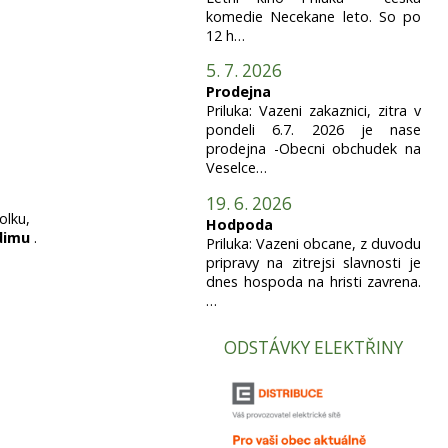
komedie Necekane leto. So po
12 h…
5. 7. 2026
Prodejna
Priluka: Vazeni zakaznici, zitra v
pondeli 6.7. 2026 je nase
prodejna -Obecni obchudek na
Veselce…
19. 6. 2026
olku,
Hodpoda
dimu
.
Priluka: Vazeni obcane, z duvodu
pripravy na zitrejsi slavnosti je
dnes hospoda na hristi zavrena.
…
ODSTÁVKY ELEKTŘINY