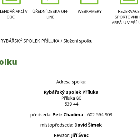
LENDÁŘ AKCÍ V
ÚŘEDNÍ DESKA ON-
WEBKAMERY
REZERVACE
OBCI
LINE
SPORTOVNÍ
AREÁLU V PŘÍL
/
RYBÁŘSKÝ SPOLEK PŘÍLUKA
/ Složení spolku
polku
Adresa spolku:
Rybářský spolek Příluka
Příluka 80
539 44
předseda:
Petr Chadima
- 602 564 903
místopředseda:
David Šimek
Revizor:
Jiří Švec