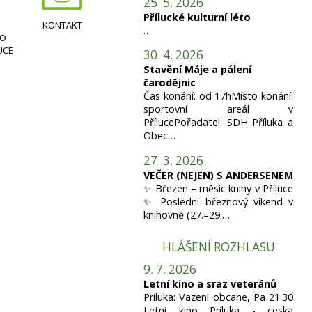
25. 5. 2026
Přílucké kulturní léto
KONTAKT
…
HO
UCE
30. 4. 2026
Stavění Máje a pálení
čarodějnic
Čas konání: od 17hMísto konání:
sportovní areál v
PřílucePořadatel: SDH Příluka a
Obec…
27. 3. 2026
VEČER (NEJEN) S ANDERSENEM
✨ Březen – měsíc knihy v Příluce
✨ Poslední březnový víkend v
knihovně (27.–29.…
HLÁŠENÍ ROZHLASU
9. 7. 2026
Letní kino a sraz veteránů
Priluka: Vazeni obcane, Pa 21:30
Letni kino Priluka - ceska