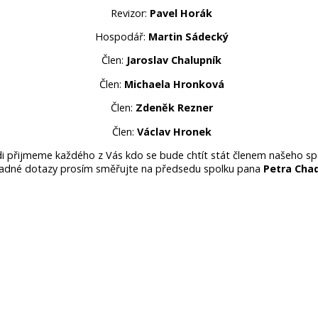
Revizor:
Pavel Horák
Hospodář:
Martin Sádecký
Člen:
Jaroslav Chalupník
Člen:
Michaela Hronková
Člen:
Zdeněk Rezner
Člen:
Václav Hronek
i přijmeme každého z Vás kdo se bude chtít stát členem našeho sp
padné dotazy prosím směřujte na předsedu spolku pana
Petra Cha