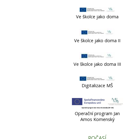
Ve školce jako doma
Ve školce jako doma II
Ve školce jako doma III
Digitalizace MŠ
Operační program Jan
Amos Komenský
POČASÍ