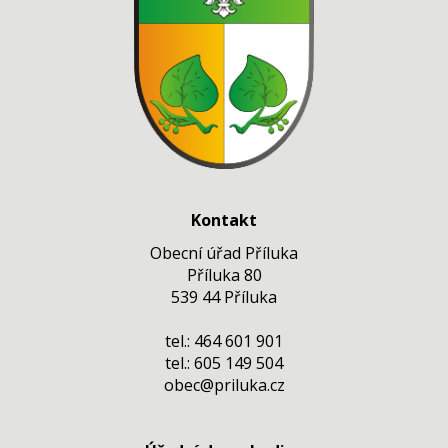
Kontakt
Obecní úřad Příluka
Příluka 80
539 44 Příluka
tel.: 464 601 901
tel.: 605 149 504
obec@priluka.cz