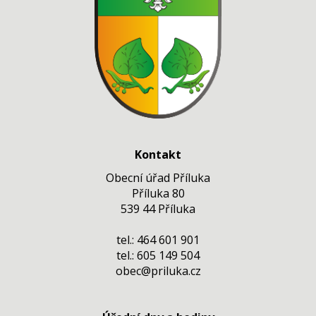
Kontakt
Obecní úřad Příluka
Příluka 80
539 44 Příluka
tel.: 464 601 901
tel.: 605 149 504
obec@priluka.cz