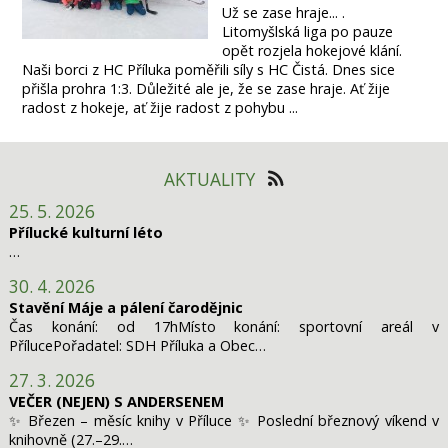
Už se zase hraje... .
Litomyšlská liga po pauze
opět rozjela hokejové klání.
Naši borci z HC Příluka poměřili síly s HC Čistá. Dnes sice
přišla prohra 1:3. Důležité ale je, že se zase hraje. Ať žije
radost z hokeje, ať žije radost z pohybu ...
AKTUALITY
25. 5. 2026
Přílucké kulturní léto
…
30. 4. 2026
Stavění Máje a pálení čarodějnic
Čas konání: od 17hMísto konání: sportovní areál v
PřílucePořadatel: SDH Příluka a Obec…
27. 3. 2026
VEČER (NEJEN) S ANDERSENEM
✨ Březen – měsíc knihy v Příluce ✨ Poslední březnový víkend v
knihovně (27.–29.…