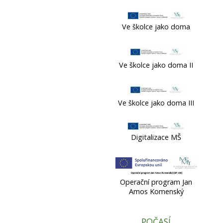
Ve školce jako doma
Ve školce jako doma II
Ve školce jako doma III
Digitalizace MŠ
Operační program Jan
Amos Komenský
POČASÍ