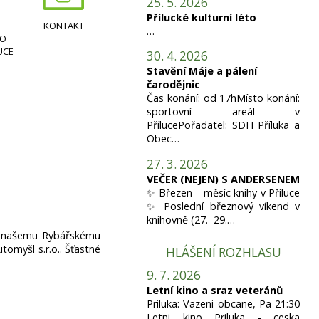
25. 5. 2026
Přílucké kulturní léto
KONTAKT
…
HO
UCE
30. 4. 2026
Stavění Máje a pálení
čarodějnic
Čas konání: od 17hMísto konání:
sportovní areál v
PřílucePořadatel: SDH Příluka a
Obec…
27. 3. 2026
VEČER (NEJEN) S ANDERSENEM
✨ Březen – měsíc knihy v Příluce
✨ Poslední březnový víkend v
knihovně (27.–29.…
ci našemu Rybářskému
tomyšl s.r.o.. Šťastné
HLÁŠENÍ ROZHLASU
9. 7. 2026
Letní kino a sraz veteránů
Priluka: Vazeni obcane, Pa 21:30
Letni kino Priluka - ceska