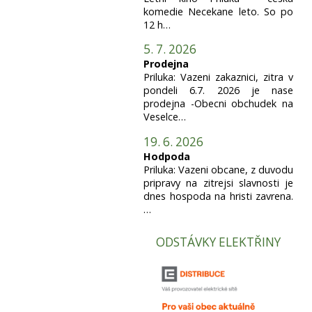
komedie Necekane leto. So po
12 h…
5. 7. 2026
Prodejna
Priluka: Vazeni zakaznici, zitra v
pondeli 6.7. 2026 je nase
prodejna -Obecni obchudek na
Veselce…
19. 6. 2026
Hodpoda
Priluka: Vazeni obcane, z duvodu
pripravy na zitrejsi slavnosti je
dnes hospoda na hristi zavrena.
…
ODSTÁVKY ELEKTŘINY