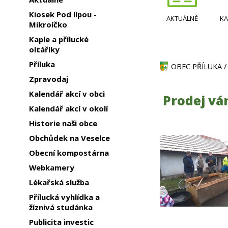
Kiosek Pod lípou -
AKTUÁLNĚ
KA
Mikroíčko
Kaple a přílucké
oltáříky
Příluka
OBEC PŘÍLUKA
Zpravodaj
Kalendář akcí v obci
Prodej vá
Kalendář akcí v okolí
Historie naši obce
Obchůdek na Veselce
Obecní kompostárna
Webkamery
Lékařská služba
Přílucká vyhlídka a
žíznivá studánka
Publicita investic