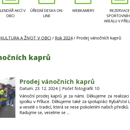
LENDÁŘ AKCÍ V
ÚŘEDNÍ DESKA ON-
WEBKAMERY
REZERVACE
OBCI
LINE
SPORTOVNÍ
AREÁLU V PŘÍL
/
KULTURA A ŽIVOT V OBCI
/
Rok 2024
/ Prodej vánočních kaprů
nočních kaprů
Prodej vánočních kaprů
Datum: 23. 12. 2024 | Počet fotografií: 10
Vánoční prodej kaprů je za námi. Děkujeme za realiza
spolku v Příluce. Děkujeme také za spolupráci Rybářství Li
a veselé s tradicí, která se nese pokolením našich předků.
Radujme se, veselme se ...